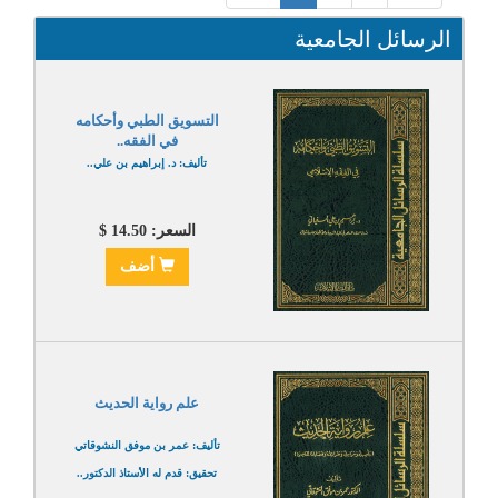
الرسائل الجامعية
التسويق الطبي وأحكامه
في الفقه..
تأليف: د. إبراهيم بن علي..
السعر: 14.50 $
أضف
علم رواية الحديث
تأليف: عمر بن موفق النشوقاتي
تحقيق: قدم له الأستاذ الدكتور..