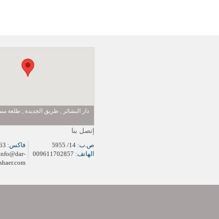
دار البشائر , طريق الجديدة , طلعة 
إتصل بنا
ص.ب:
14/ 5955
فاكس:
009611704963
الهاتف:
009611702857
info@dar-
shaer.com