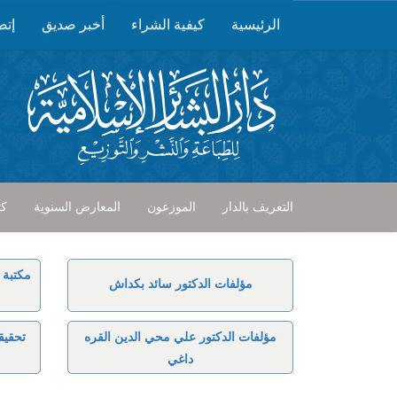
الرئيسية
كيفية الشراء
أخبر صديق
إتص
التعريف بالدار
الموزعون
المعارض السنوية
كت
مكتبة 
مؤلفات الدكتور سائد بكداش
مؤلفات الدكتور علي محي الدين القره
تحقيق
داغي