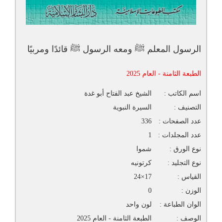
الرسول المعلم ﷺ ومعه الرسول ﷺ قائدًا ومربيًا
الطبعة الثامنة - العام 2025
اسم الكاتب :
الشيخ عبد الفتاح أبو غدة
التصنيف :
السيرة النبوية
عدد الصفحات :
336
عدد المجلدات :
1
نوع الورق :
شموا
نوع التجليد :
كرتونيه
القياس :
17×24
الوزن :
0
الوان الطباعة :
لون واحد
الوصف :
الطبعة الثامنة - العام 2025