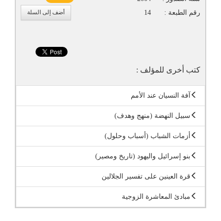
رقم الطبعة :
14
أضف إلى السلة
كتب أخرى للمؤلف :
آفة النسيان عند الأمم
سبيل النهضة (منهج وهدف)
أزمات الشباب (أسباب وحلول)
بنو إسرائيل واليهود (تاريخ ومصير)
قرة العينين على تفسير الجلالين
مبادئ المعاشرة الزوجية