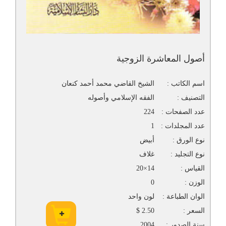
أصول المعاشرة الزوجية
اسم الكاتب :
الشيخ القاضي محمد أحمد كنعان
التصنيف :
الفقه الإسلامي وأصوله
عدد الصفحات :
224
عدد المجلدات :
1
نوع الورق :
أبيض
نوع التجليد :
غلاف
القياس :
14×20
الوزن :
0
الوان الطباعة :
لون واحد
السعر :
2.50 $
سنة الصدور :
2004