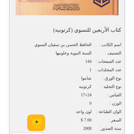
كتاب الأربعين للنسوي (كرتونيه)
اسم الكاتب :
الحافظ الحسن بن سفيان النسوي
التصنيف :
السنة النبوية وعلومها
عدد الصفحات :
144
عدد المجلدات :
1
نوع الورق :
شاموا
نوع التجليد :
كرتونيه
القياس :
24×17
الوزن :
0
الوان الطباعة :
لون واحد
السعر :
7.00 $
سنة الصدور :
2008