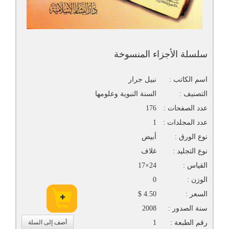
سلسلة الأجزاء المنسوخة
اسم الكاتب :
نبيل جرار
التصنيف :
السنة النبوية وعلومها
عدد الصفحات :
176
عدد المجلدات :
1
نوع الورق :
أبيض
نوع التجليد :
غلاف
القياس :
24×17
الوزن :
0
السعر :
4.50 $
سنة الصدور :
2008
رقم الطبعة :
1
أضف إلى السلة