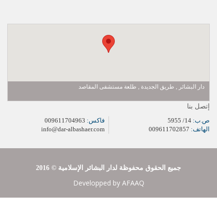
دار البشائر , طريق الجديدة , طلعة مستشفى المقاصد
إتصل بنا
ص.ب:
14/ 5955
فاكس:
009611704963
الهاتف:
009611702857
info@dar-albashaer.com
2016 © جميع الحقوق محفوظة لدار البشائر الإسلامية
Developped by
AFAAQ