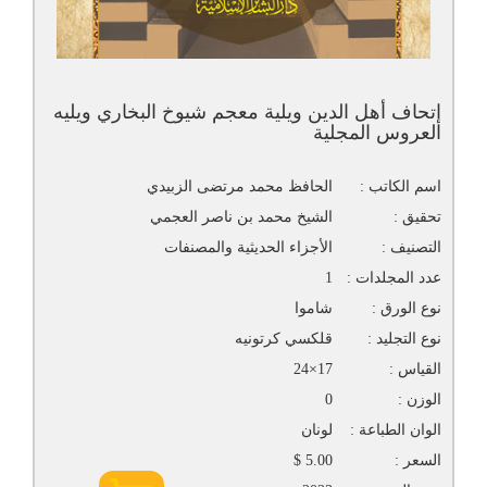
إتحاف أهل الدين ويلية معجم شيوخ البخاري ويليه
العروس المجلية
اسم الكاتب :
الحافظ محمد مرتضى الزبيدي
تحقيق :
الشيخ محمد بن ناصر العجمي
التصنيف :
الأجزاء الحديثية والمصنفات
عدد المجلدات :
1
نوع الورق :
شاموا
نوع التجليد :
قلكسي كرتونيه
القياس :
17×24
الوزن :
0
الوان الطباعة :
لونان
السعر :
5.00 $