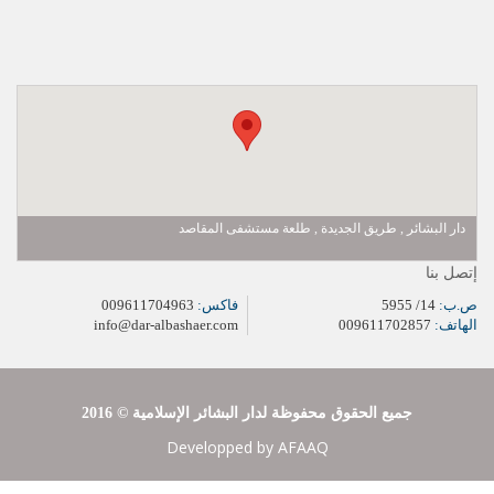
دار البشائر , طريق الجديدة , طلعة مستشفى المقاصد
إتصل بنا
ص.ب:
14/ 5955
فاكس:
009611704963
الهاتف:
009611702857
info@dar-albashaer.com
2016 © جميع الحقوق محفوظة لدار البشائر الإسلامية
Developped by
AFAAQ