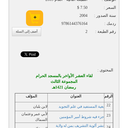
السعر :
7.50 $
سنة الصدور :
2004
ردمك :
9786144376164
رقم الطبعة :
2
أضف إلى السلة
المحتوى :
لقاء العشر الأواخر بالمسجد الحرام
المجموعة الثالث
رمضان 1421هـ
الرقم
العنوان
المؤلف
22
بغية المستفيد في علم التجويد
لابن بلبان
لأبي عمر وعثمان
23
جزء فيه شروط أمير المؤمنين
السماك
نشر ألوية التشريف بمن له ولاية
24