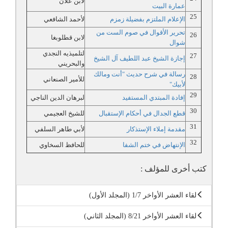
لابن علان
عمارة البيت
25
الإعلام الملتزم بفضيلة زمزم
لأحمد الشافعي
تحرير الأقوال في صوم الست من
26
لابن قطلوبغا
شوال
لتلميذيه النجدي
27
إجازة الشيخ عبد اللطيف آل الشيخ
والبحريني
رسالة في شرح حديث "أنت ومالك
28
للأمير الصنعاني
لأبيك"
29
إفادة المبتدي المستفيد
لبرهان الدين الناجي
30
قطع الجدال في أحكام الإستقبال
للشيخ العجيمي
31
مقدمة إملاء الإستذكار
لأبي طاهر السلفي
32
الإنتهاض في ختم الشفا
للحافظ السخاوي
كتب أخرى للمؤلف :
لقاء العشر الأواخر 1/7 (المجلد الأول)
لقاء العشر الأواخر 8/21 (المجلد الثاني)