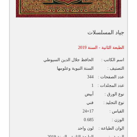
جياد المسلسلات
الطبعة الثانية - السنة 2019
اسم الكاتب :
الحافظ جلال الدين السيوطي
التصنيف :
السنة النبوية وعلومها
عدد الصفحات :
344
عدد المجلدات :
1
نوع الورق :
أبيض
نوع التجليد :
فني
القياس :
17×24
الوزن :
0.685
الوان الطباعة :
لون واحد
الوصف :
الطبعة الثانية - السنة 2019