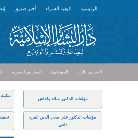
الرئيسية
كيفية الشراء
أخبر صديق
إتص
التعريف بالدار
الموزعون
المعارض السنوية
كت
مكتبة 
مؤلفات الدكتور سائد بكداش
مؤلفات الدكتور علي محي الدين القره
تحقيق
داغي