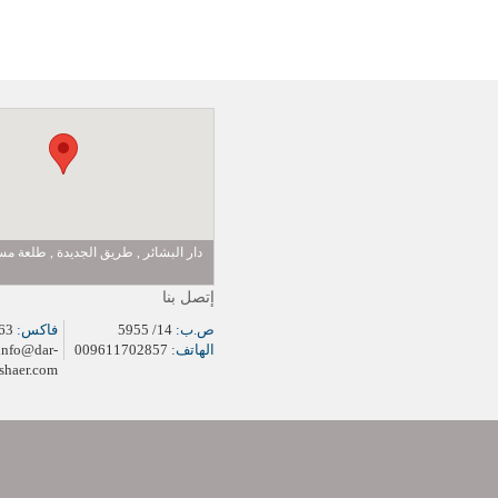
دار البشائر , طريق الجديدة , طلعة 
إتصل بنا
ص.ب:
14/ 5955
فاكس:
009611704963
الهاتف:
009611702857
info@dar-
shaer.com