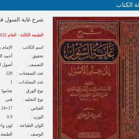
ة الكتاب
شرح غاية السول في
الطبعة الثالثة - العام 2022
اسم الكاتب :
الإمام 
تحقيق :
أحمد ال
التصنيف :
أصول ال
عدد الصفحات :
528
عدد المجلدات :
1
نوع الورق :
شاموا
نوع التجليد :
فني
القياس :
17×24
الوزن :
0.9
الوان الطباعة :
لون واح
الوصف :
الطبعة الث