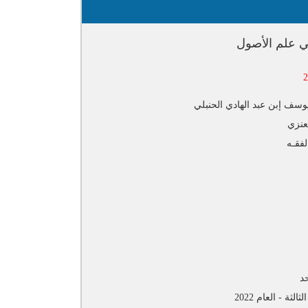
 علم الأصول
يوسف إبن عبد الهادي الحنبلي
عنزي
فقـه
د
الثة - العام 2022