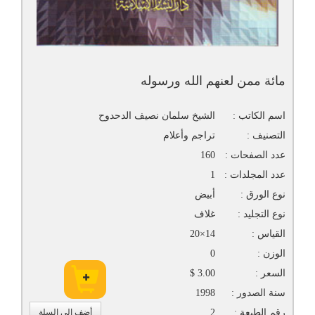
مائة ممن لعنهم الله ورسوله
اسم الكاتب :
الشيخ سلمان نصيف الدحدوح
التصنيف :
تراجم وأعلام
عدد الصفحات :
160
عدد المجلدات :
1
نوع الورق :
أبيض
نوع التجليد :
غلاف
القياس :
14×20
الوزن :
0
السعر :
3.00 $
سنة الصدور :
1998
رقم الطبعة :
2
أضف إلى السلة