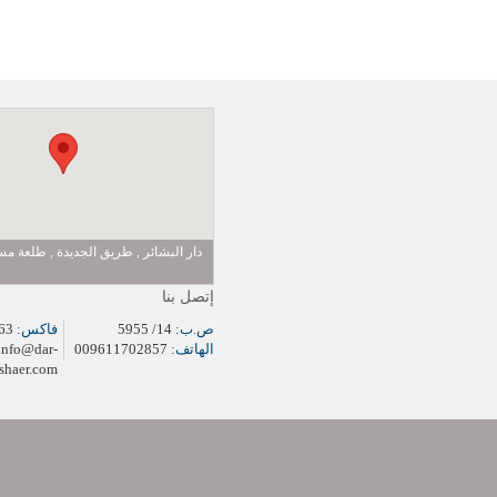
دار البشائر , طريق الجديدة , طلعة 
إتصل بنا
ص.ب:
14/ 5955
فاكس:
009611704963
الهاتف:
009611702857
info@dar-
shaer.com