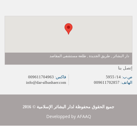
دار البشائر , طريق الجديدة , طلعة مستشفى المقاصد
إتصل بنا
ص.ب:
14/ 5955
فاكس:
009611704963
الهاتف:
009611702857
info@dar-albashaer.com
2016 © جميع الحقوق محفوظة لدار البشائر الإسلامية
Developped by
AFAAQ