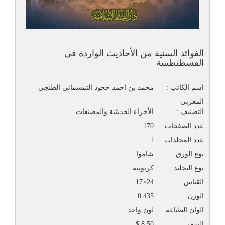
الفوائد السنية من الأحاديث الواردة في
القسطنطينية
اسم الكاتب :
محمد بن احمد ححود التمسماني الطنجي
المغربي
التصنيف :
الأجزاء الحديثية والمصنفات
عدد الصفحات :
170
عدد المجلدات :
1
نوع الورق :
شاموا
نوع التجليد :
كرتونيه
القياس :
24×17
الوزن :
0.435
الوان الطباعة :
لون واحد
السعر :
8.50 $