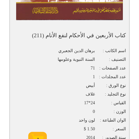
كتاب الأربعين في الأحكام لنفع الأنام (211)
اسم الكاتب :
برهان الدين الجعبري
التصنيف :
السنة النبوية وعلومها
عدد الصفحات :
71
عدد المجلدات :
1
نوع الورق :
أبيض
نوع التجليد :
غلاف
القياس :
24*17
الوزن :
0
الوان الطباعة :
لون واحد
السعر :
1.50 $
سنة الصدور :
2014