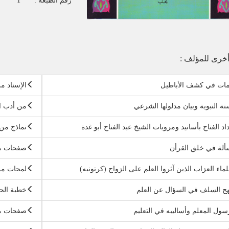
رقم الطبعة :
1
خرى للمؤلف :
مات في كشف الأباطيل
الإسناد 
نة النبوية وبيان مدلولها الشرعي
من أدب ال
اد الفتاح بأسانيد ومرويات الشيخ عبد الفتاح أبو غدة
نماذج من 
لة في خلق القرأن
صفحات من
لماء العزاب الذين آثروا العلم على الزواج (كرتونيه)
لمحات من
ج السلف في السؤال عن العلم
خطبة الح
سول المعلم وأساليبه في التعليم
صفحات من