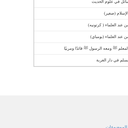
ئل في علوم الحديث
لإسلام (صغير)
ن عند العلماء ( كرتونيه)
ن عند العلماء (بومباي)
معلم ﷺ ومعه الرسول ﷺ قائدًا ومربيًا
سلم في دار الغربة
الموضوعات