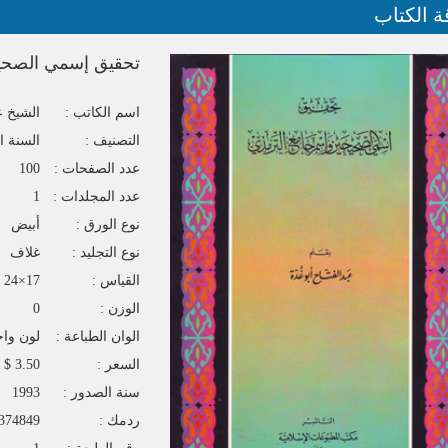
ة الكتاب
تحقيق إسمي الصحي
اسم الكاتب :
الشيخ عب
التصنيف :
السنة ا
عدد الصفحات :
100
عدد المجلدات :
1
نوع الورق :
أبيض
نوع التجليد :
غلاف
القياس :
17×24
الوزن :
0
الوان الطباعة :
لون واح
السعر :
3.50 $
سنة الصدور :
1993
ردمك :
374849