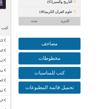
(65)التاريخ والسير
(46)علوم القرآن الكريم
المزيد
بحث
كتب أ
كل
مصاحف
الس
مخطوطات
إمد
مسأ
كتب للمناسبات
الع
تحميل قائمة المطبوعات
منه
الر