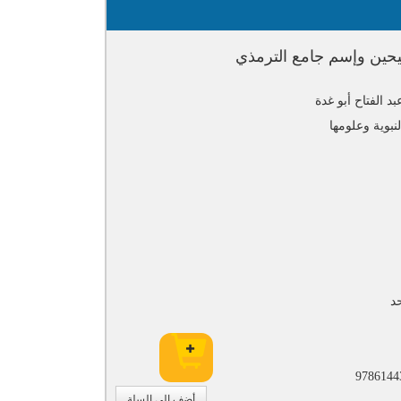
حين وإسم جامع الترمذي
د الفتاح أبو غدة
لنبوية وعلومها
د
9786144
أضف إلى السلة