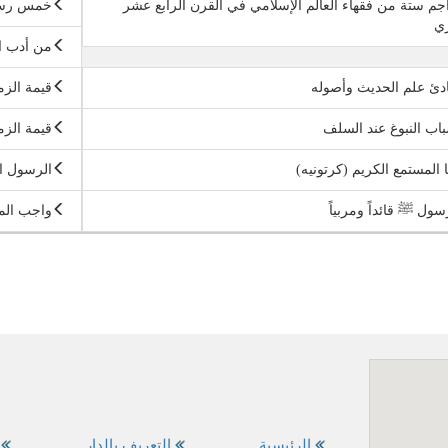
جم ستة من فقهاء العالم الإسلامي في القرن الرابع عشر
خمس رسا
ري
من أدب ا
دئ علم الحديث وأصوله
قيمة الزم
اب النبوغ عند السلف
قيمة الزم
ا المستمع الكريم (كرتونيه)
الرسول ال
سول ﷺ قائداً ومربياً
واجب الم
الرئيسية
التعريف بالدار