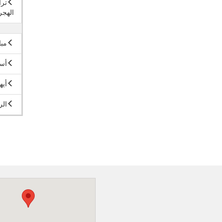
ترا
الهج
مبا
أسب
أيه
الر