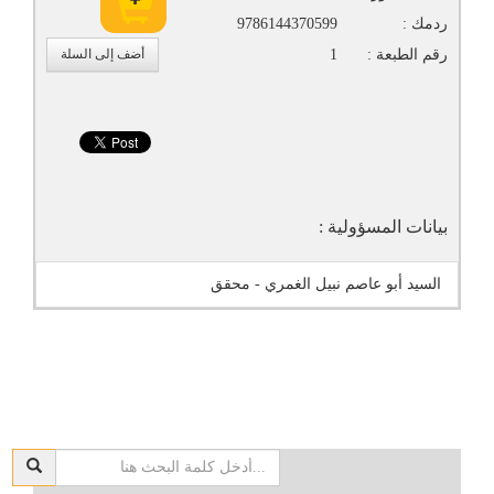
ردمك :
9786144370599
رقم الطبعة :
1
أضف إلى السلة
بيانات المسؤولية :
السيد أبو عاصم نبيل الغمري - محقق