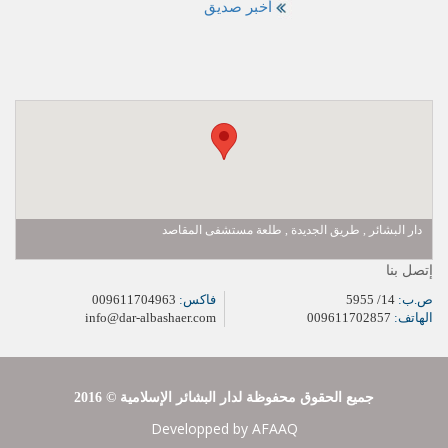
أخبر صديق
دار البشائر , طريق الجديدة , طلعة مستشفى المقاصد
إتصل بنا
ص.ب:
14/ 5955
فاكس:
009611704963
الهاتف:
009611702857
info@dar-albashaer.com
2016 © جميع الحقوق محفوظة لدار البشائر الإسلامية
Developped by
AFAAQ